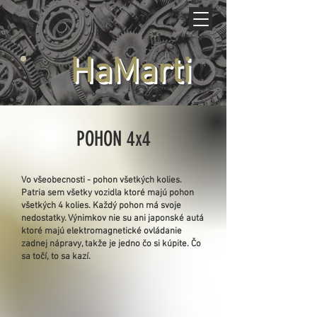
HaMarti
POHON 4x4
Vo všeobecnosti - pohon všetkých kolies.
Patria sem všetky vozidla ktoré majú pohon
všetkých 4 kolies. Každý pohon má svoje
nedostatky. Výnimkov nie su ani japonské autá
ktoré majú elektromagnetické ovládanie
zadnej nápravy, takže je jedno čo si kúpite. Čo
sa točí, to sa kazí.